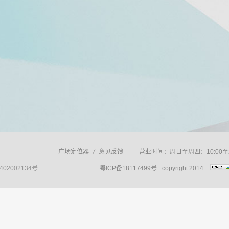
广场定位器
/
意见反馈
营业时间：周日至周四：10:00至2
402002134号
粤ICP备18117499号
copyright 2014