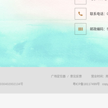
联系电话：07
邮政编码：51
广场定位器
/
意见反馈
营业时间：周日
30402002134号
粤ICP备18117499号
copy