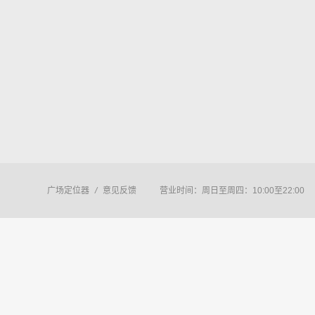
广场定位器
/
意见反馈
营业时间：周日至周四：10:00至22:00