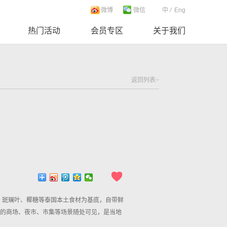
微博
微信
中
/
Eng
热门活动
会员专区
关于我们
返回列表>
、斑斓叶、椰糖等泰国本土食材为基底，自带鲜
国的商场、夜市、市集等场景随处可见，是当地